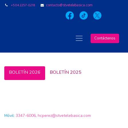
+504 2257-0218
contacto@stvetelebasica.com
Contáctenos
BOLETÍN 2026
BOLETÍN 2025
Móvil:
3347-6006
,
hcperez@stvetelebasica.com
aj