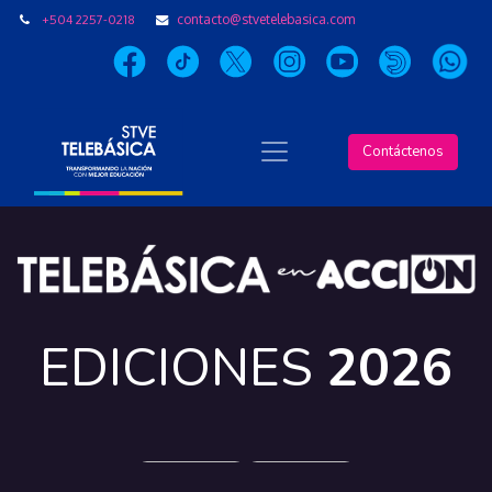
+504 2257-0218
contacto@stvetelebasica.com
Contáctenos
EDICIONES
2026