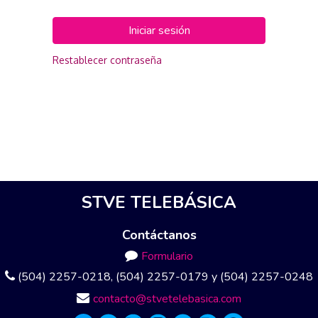
Iniciar sesión
Restablecer contraseña
STVE TELEBÁSICA
Contáctanos
Formulario
(504) 2257-0218, (504) 2257-0179 y (504) 2257-0248
contacto@stvetelebasica.com