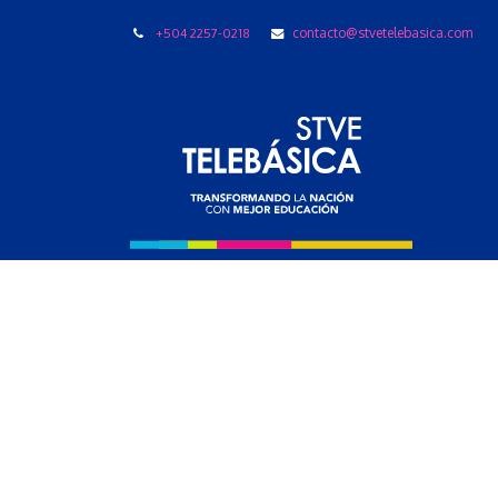
+504 2257-0218
contacto@stvetelebasica.com
LIBRO