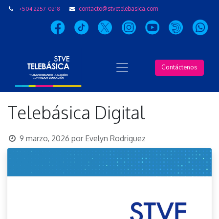
+504 2257-0218
contacto@stvetelebasica.com
Contáctenos
Telebásica Digital
9 marzo, 2026
por
Evelyn Rodriguez