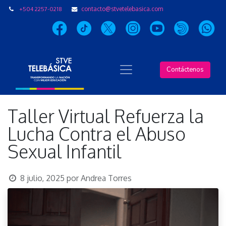
+504 2257-0218
contacto@stvetelebasica.com
Contáctenos
Taller Virtual Refuerza la
Lucha Contra el Abuso
Sexual Infantil
8 julio, 2025
por
Andrea Torres