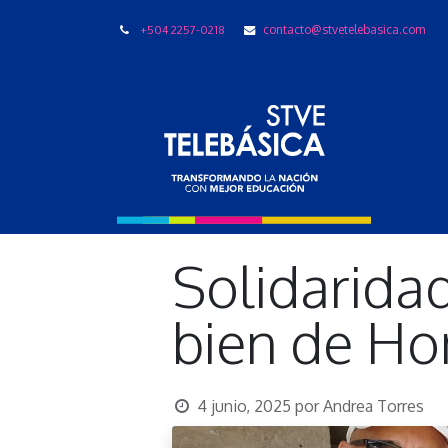
+504 2257-0218
contacto@stvetelebasica.com
LIBRO
Solidarida
bien de Ho
4 junio, 2025
por
Andrea Torres