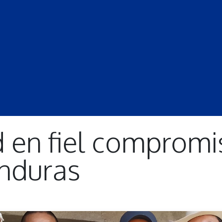
S
LECCIONES
DOCENTES
PROGRAMAS
REVISTA
PROGRA
d en fiel compromi
nduras