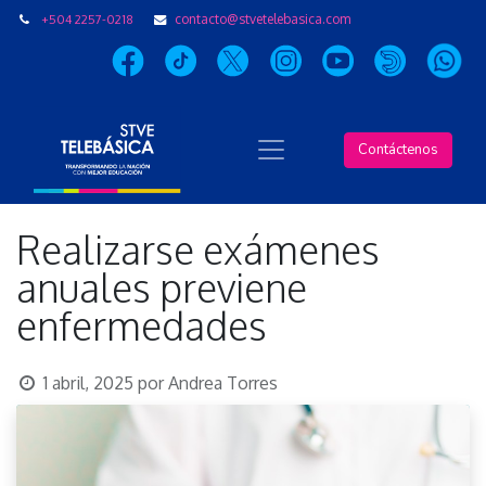
+504 2257-0218
contacto@stvetelebasica.com
Contáctenos
Realizarse exámenes
anuales previene
enfermedades
1 abril, 2025
por
Andrea Torres