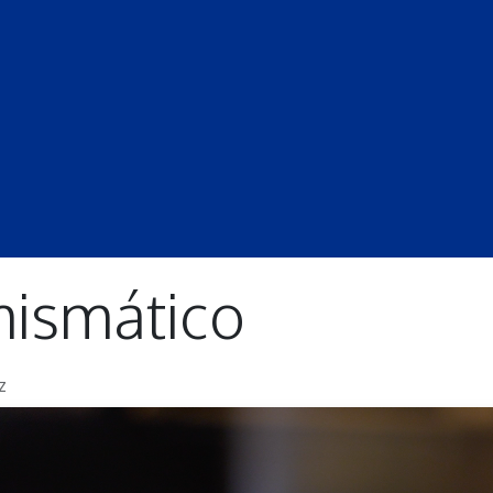
S
LECCIONES
DOCENTES
PROGRAMAS
REVISTA
PROGRA
ismático
z