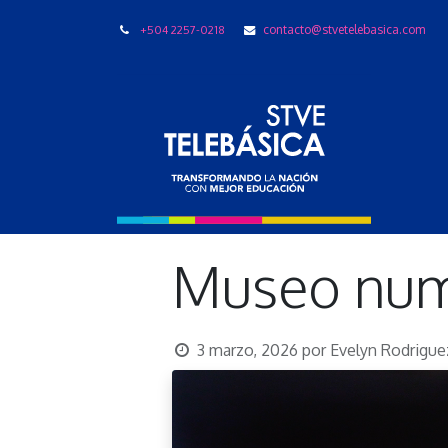
+504 2257-0218
contacto@stvetelebasica.com
LIBRO
Museo num
3 marzo, 2026
por
Evelyn Rodrigue