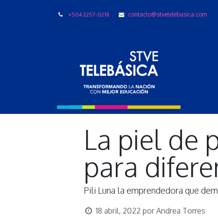
+504 2257-0218
contacto@stvetelebasica.com
LIBRO
La piel de
para difer
Pili Luna la emprendedora que demu
18 abril, 2022
por
Andrea Torres