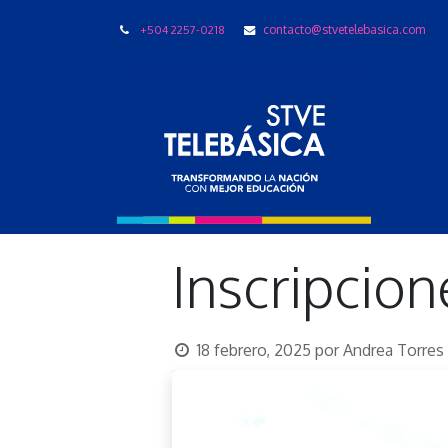
+504 2257-0218
contacto@stvetelebasica.com
LIBRO
Inscripcion
18 febrero, 2025
por
Andrea Torres