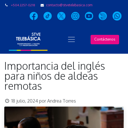
+504 2257-0218
contacto@stvetelebasica.com
Contáctenos
Importancia del inglés
para niños de aldeas
remotas
18 julio, 2024
por
Andrea Torres