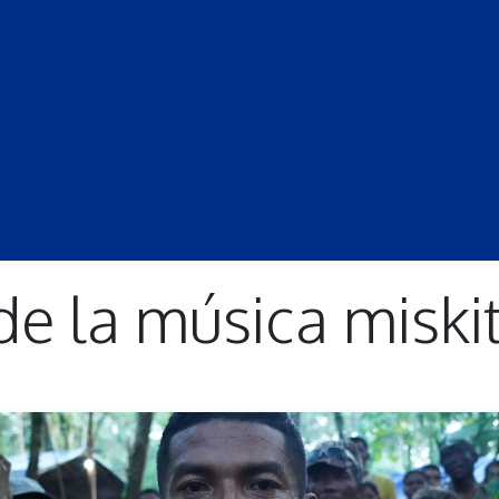
S
LECCIONES
DOCENTES
PROGRAMAS
REVISTA
PROGRA
de la música miski