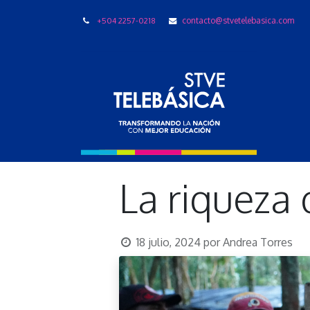
+504 2257-0218
contacto@stvetelebasica.com
LIBRO
La riqueza 
18 julio, 2024
por
Andrea Torres