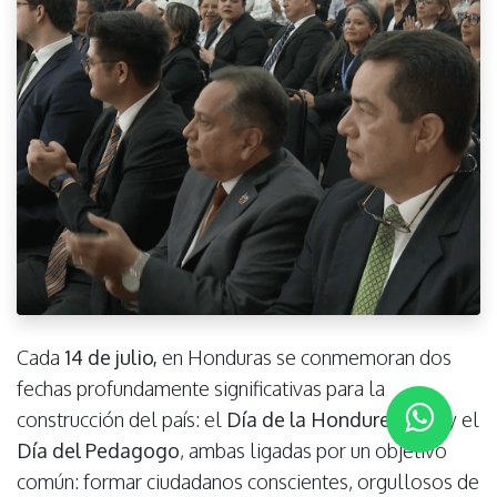
Cada
14 de julio,
en Honduras se conmemoran dos
fechas profundamente significativas para la
construcción del país: el
Día de la Hondureñidad
y el
Día del Pedagogo
, ambas ligadas por un objetivo
común: formar ciudadanos conscientes, orgullosos de