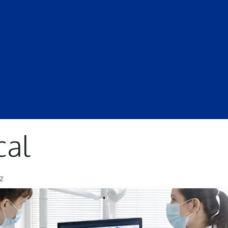
S
LECCIONES
DOCENTES
PROGRAMAS
REVISTA
PROGRA
cal
z