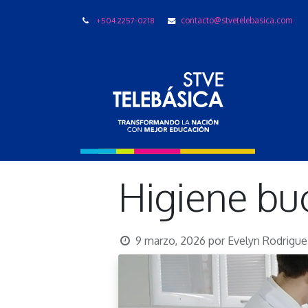
+504 2257-0218
contacto@stvetelebasica.com
LIBRO
Higiene bu
9 marzo, 2026
por
Evelyn Rodrigue