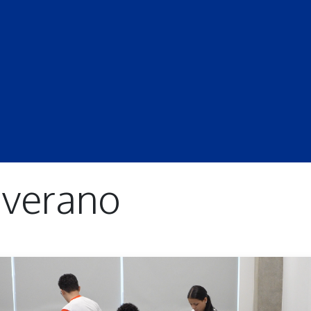
S
LECCIONES
DOCENTES
PROGRAMAS
REVISTA
PROGRA
 verano