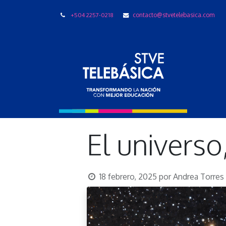
+504 2257-0218
contacto@stvetelebasica.com
LIBRO
El universo
18 febrero, 2025
por
Andrea Torres