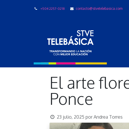
+504 2257-0218
contacto@stvetelebasica.com
LIBRO
El arte flo
Ponce
23 julio, 2025
por
Andrea Torres