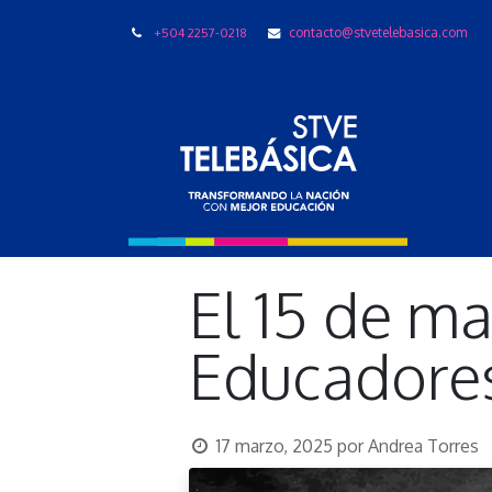
+504 2257-0218
contacto@stvetelebasica.com
LIBRO
El 15 de m
Educadore
17 marzo, 2025
por
Andrea Torres