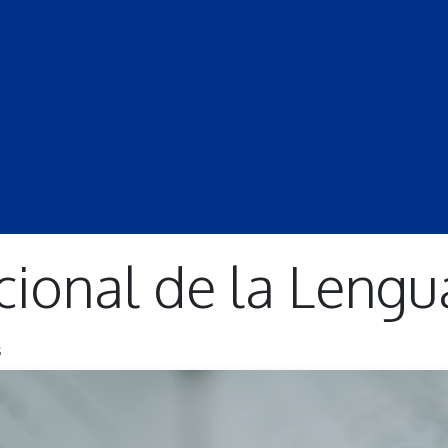
S
LECCIONES
DOCENTES
PROGRAMAS
REVISTA
PROGRA
acional de la Leng
s