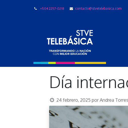
+504 2257-0218
contacto@stvetelebasica.com
LIBRO
Día intern
24 febrero, 2025
por
Andrea Torre