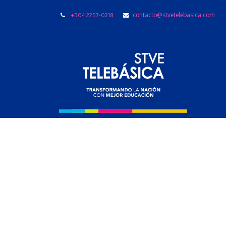
+504 2257-0218
contacto@stvetelebasica.com
LIBRO