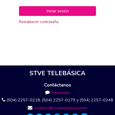
Iniciar sesión
Restablecer contraseña
STVE TELEBÁSICA
Contáctanos
Formulario
(504) 2257-0218, (504) 2257-0179 y (504) 2257-0248
contacto@stvetelebasica.com