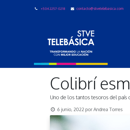
+504 2257-0218
contacto@stvetelebasica.com
LIBRO
Colibrí es
Uno de los tantos tesoros del país
6 junio, 2022
por
Andrea Torres