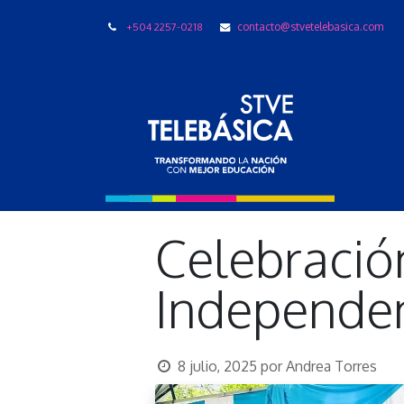
+504 2257-0218
contacto@stvetelebasica.com
LIBRO
Celebració
Independen
8 julio, 2025
por
Andrea Torres