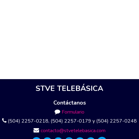
STVE TELEBÁSICA
Contáctanos
Formulario
(504) 2257-0218, (504) 2257-0179 y (504) 2257-0248
contacto@stvetelebasica.com