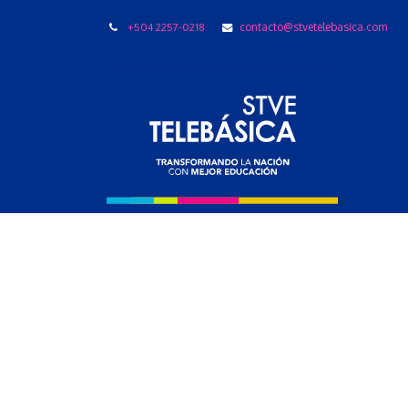
+504 2257-0218
contacto@stvetelebasica.com
LIBRO