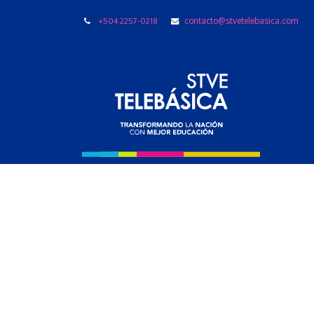
+504 2257-0218
contacto@stvetelebasica.com
LIBRO