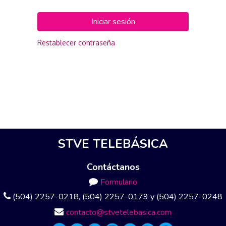
Iniciar sesión
Restablecer contraseña
STVE TELEBÁSICA
Contáctanos
Formulario
(504) 2257-0218, (504) 2257-0179 y (504) 2257-0248
contacto@stvetelebasica.com