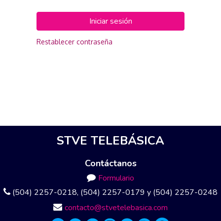
Iniciar sesión
Restablecer contraseña
STVE TELEBÁSICA
Contáctanos
Formulario
(504) 2257-0218, (504) 2257-0179 y (504) 2257-0248
contacto@stvetelebasica.com