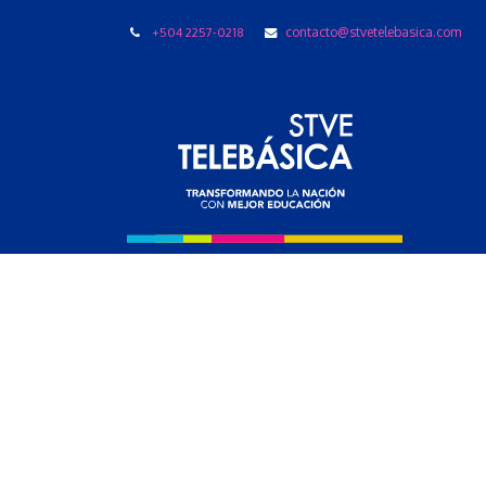
+504 2257-0218
contacto@stvetelebasica.com
LIBRO