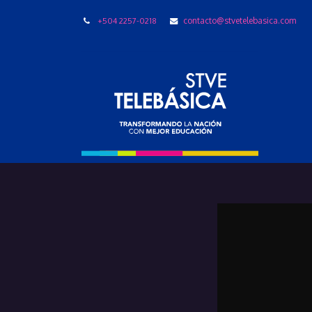
+504 2257-0218
contacto@stvetelebasica.com
LIBRO