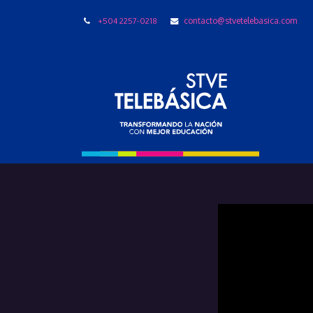
+504 2257-0218
contacto@stvetelebasica.com
LIBRO