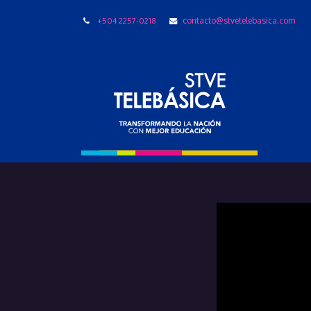
+504 2257-0218
contacto@stvetelebasica.com
LIBRO