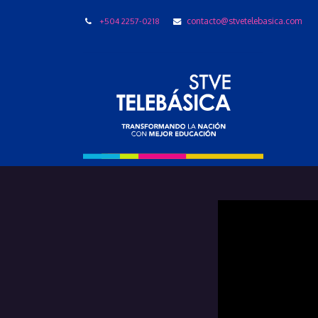
+504 2257-0218
contacto@stvetelebasica.com
LIBRO