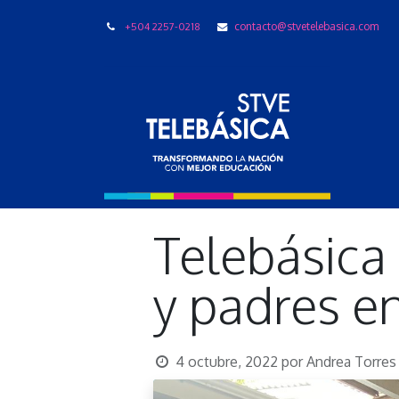
+504 2257-0218
contacto@stvetelebasica.com
LIBRO
Telebásica
y padres en
4 octubre, 2022
por
Andrea Torres