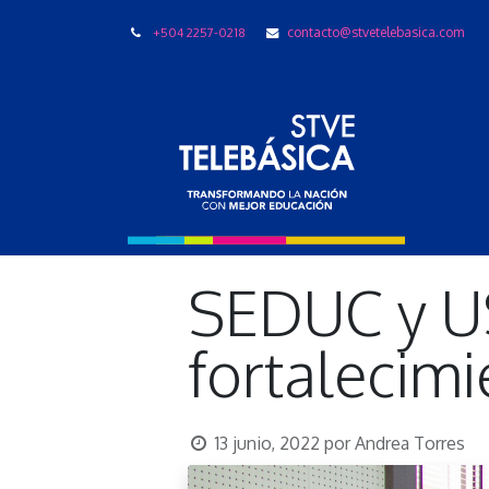
+504 2257-0218
contacto@stvetelebasica.com
LIBRO
SEDUC y U
fortalecimi
13 junio, 2022
por
Andrea Torres