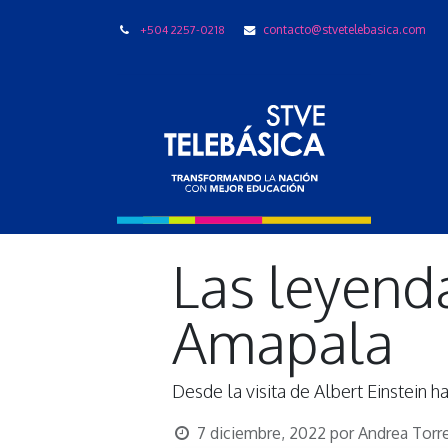
+504 2257-0218
contacto@stvetelebasica.com
LIBRO
Las leyend
Amapala
Desde la visita de Albert Einstein h
7 diciembre, 2022
por
Andrea Torr