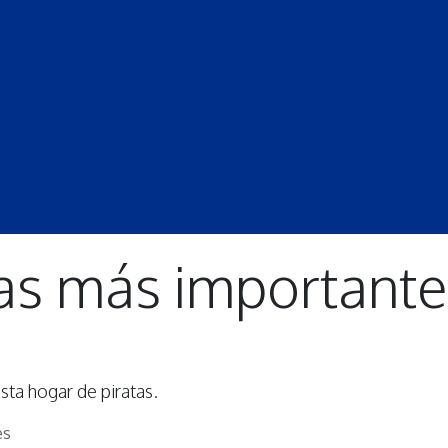
S
LECCIONES
DOCENTES
PROGRAMAS
REVISTA
PROGRA
as más importante
asta hogar de piratas.
es