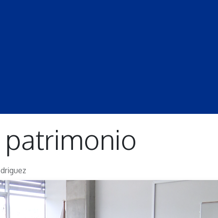
S
LECCIONES
DOCENTES
PROGRAMAS
REVISTA
PROGRA
y patrimonio
driguez