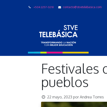
+504 2257-0218
contacto@stvetelebasica.com
LIBRO
Festivales 
pueblos
22 mayo, 2023
por
Andrea Torres