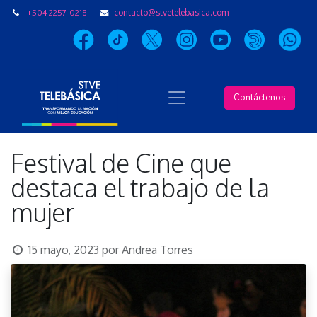
+504 2257-0218
contacto@stvetelebasica.com
Contáctenos
Festival de Cine que
destaca el trabajo de la
mujer
15 mayo, 2023
por
Andrea Torres