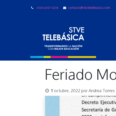
+504 2257-0218
contacto@stvetelebasica.com
LIBRO
Feriado Mo
11 octubre, 2022
por
Andrea Torres