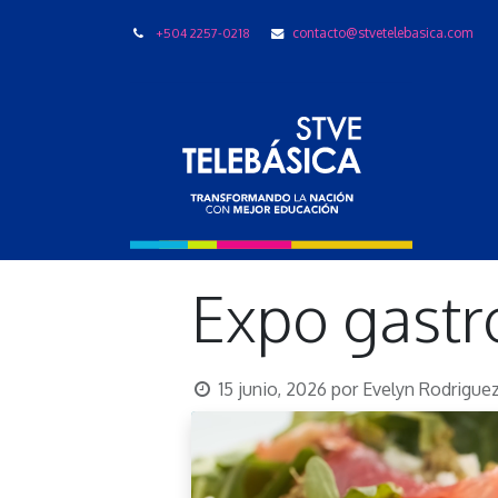
+504 2257-0218
contacto@stvetelebasica.com
LIBRO
Expo gast
15 junio, 2026
por
Evelyn Rodrigue