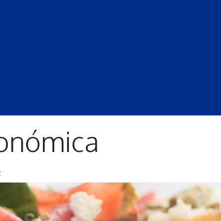
S
LECCIONES
DOCENTES
PROGRAMAS
REVISTA
PROGRA
ronómica
z