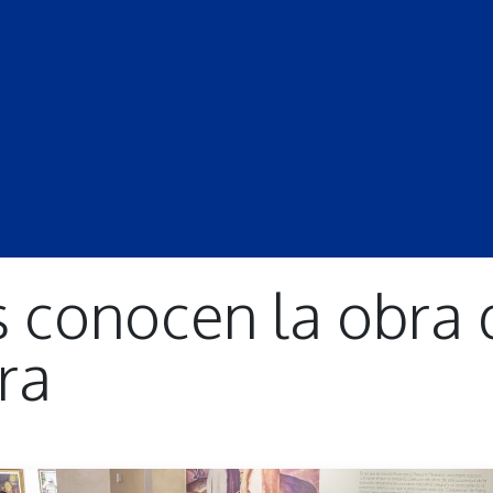
S
LECCIONES
DOCENTES
PROGRAMAS
REVISTA
PROGRA
s conocen la obra 
ra