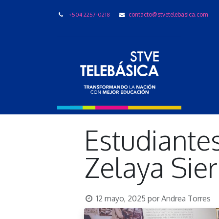
+504 2257-0218
contacto@stvetelebasica.com
LIBRO
Estudiante
Zelaya Sier
12 mayo, 2025
por
Andrea Torres