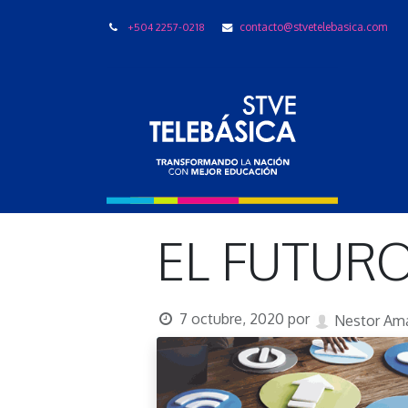
+504 2257-0218
contacto@stvetelebasica.com
LIBRO
EL FUTUR
7 octubre, 2020
por
Nestor Am