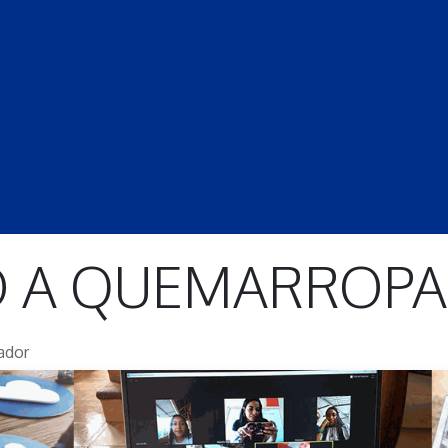
S
LECCIONES
DOCENTES
PROGRAMAS
REVISTA
PROGRA
O A QUEMARROPA
ador