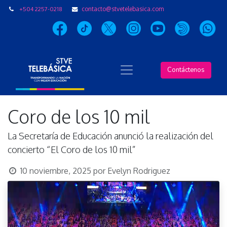
+504 2257-0218
contacto@stvetelebasica.com
Contáctenos
Coro de los 10 mil
La Secretaría de Educación anunció la realización del
concierto “El Coro de los 10 mil”
10 noviembre, 2025
por
Evelyn Rodriguez