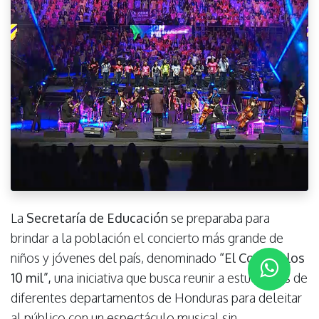
La
Secretaría de Educación
se preparaba para
brindar a la población el concierto más grande de
niños y jóvenes del país, denominado
“El Coro de los
10 mil”
,
una iniciativa que busca reunir a estudiantes de
diferentes departamentos de Honduras para deleitar
al público con un espectáculo musical sin