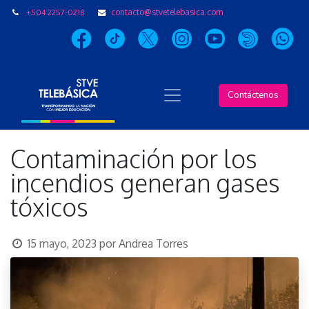
+504 2257-0218
contacto@stvetelebasica.com
Contáctenos
Contaminación por los
incendios generan gases
tóxicos
15 mayo, 2023
por
Andrea Torres