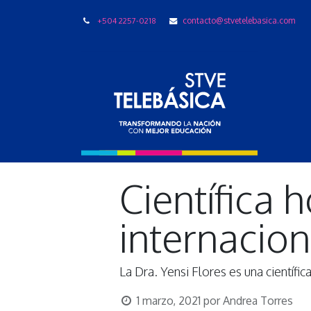
+504 2257-0218
contacto@stvetelebasica.com
LIBRO
Científica
internacio
La Dra. Yensi Flores es una científi
1 marzo, 2021
por
Andrea Torres