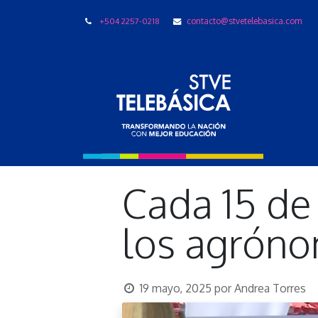
+504 2257-0218
contacto@stvetelebasica.com
LIBRO
Cada 15 de
los agrón
19 mayo, 2025
por
Andrea Torres