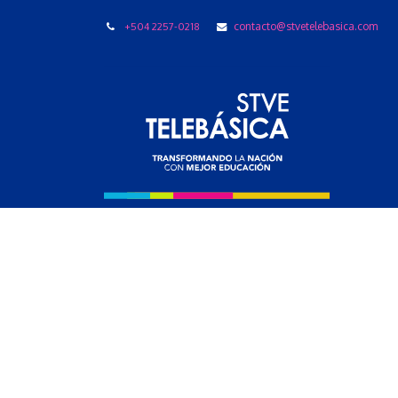
+504 2257-0218
contacto@stvetelebasica.com
LIBRO