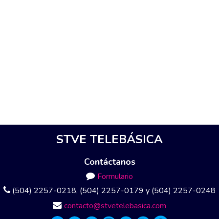
STVE TELEBÁSICA
Contáctanos
Formulario
(504) 2257-0218, (504) 2257-0179 y (504) 2257-0248
contacto@stvetelebasica.com