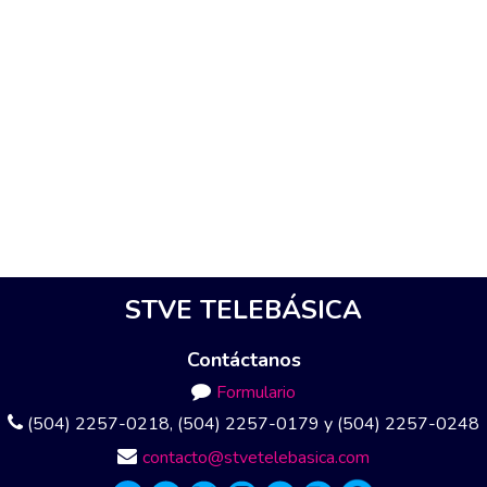
STVE TELEBÁSICA
Contáctanos
Formulario
(504) 2257-0218, (504) 2257-0179 y (504) 2257-0248
contacto@stvetelebasica.com