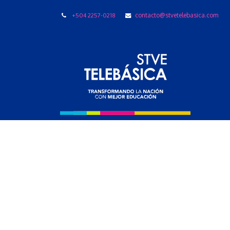
+504 2257-0218
contacto@stvetelebasica.com
LIBRO