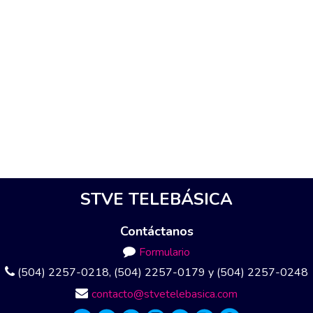
STVE TELEBÁSICA
Contáctanos
Formulario
(504) 2257-0218, (504) 2257-0179 y (504) 2257-0248
contacto@stvetelebasica.com