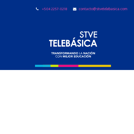
+504 2257-0218
contacto@stvetelebasica.com
LIBRO