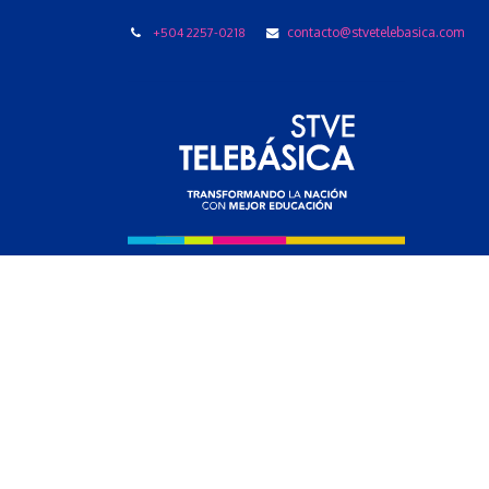
+504 2257-0218
contacto@stvetelebasica.com
LIBRO