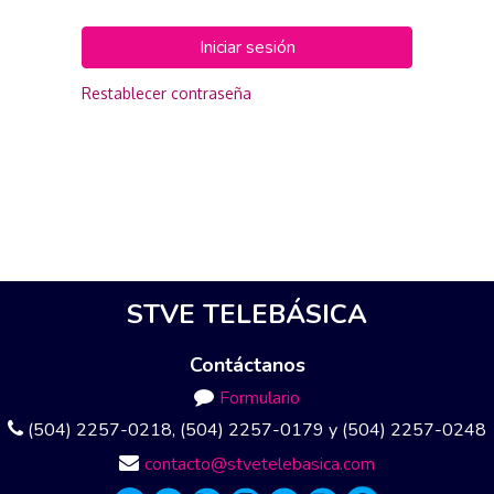
Iniciar sesión
Restablecer contraseña
STVE TELEBÁSICA
Contáctanos
Formulario
(504) 2257-0218, (504) 2257-0179 y (504) 2257-0248
contacto@stvetelebasica.com