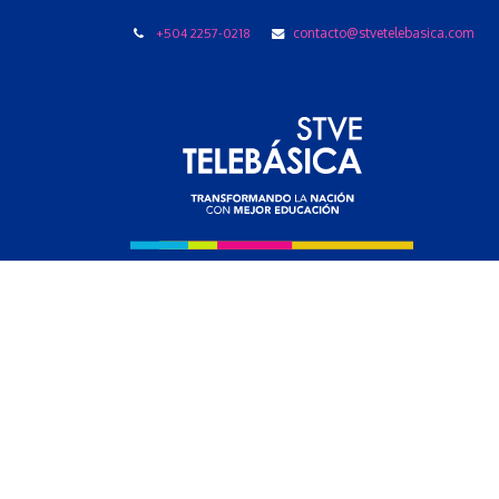
+504 2257-0218
contacto@stvetelebasica.com
LIBRO