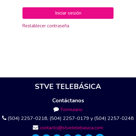
Iniciar sesión
Restablecer contraseña
STVE TELEBÁSICA
Contáctanos
Formulario
(504) 2257-0218, (504) 2257-0179 y (504) 2257-0248
contacto@stvetelebasica.com