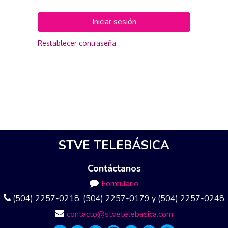
Iniciar sesión
Restablecer contraseña
STVE TELEBÁSICA
Contáctanos
Formulario
(504) 2257-0218, (504) 2257-0179 y (504) 2257-0248
contacto@stvetelebasica.com