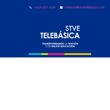
+504 2257-0218
contacto@stvetelebasica.com
LIBRO