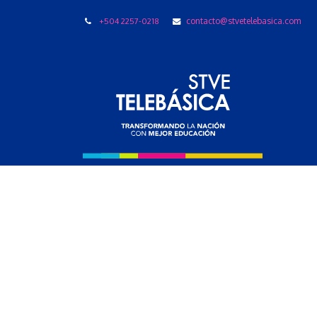
+504 2257-0218
contacto@stvetelebasica.com
LIBRO