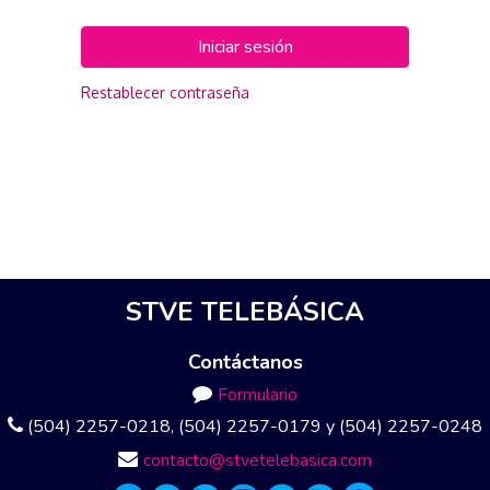
Iniciar sesión
Restablecer contraseña
STVE TELEBÁSICA
Contáctanos
Formulario
(504) 2257-0218, (504) 2257-0179 y (504) 2257-0248
contacto@stvetelebasica.com